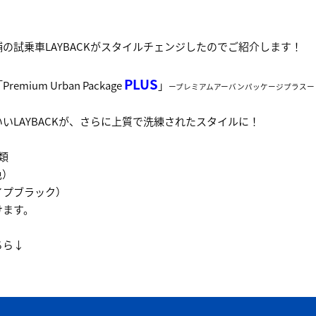
の試乗車LAYBACKがスタイルチェンジしたのでご紹介します！
PLUS
ium Urban Package
」
ープレミアムアーバンパッケージプラスー
いLAYBACKが、さらに上質で洗練されたスタイルに！
類
色）
イプブラック）
けます。
ちら↓