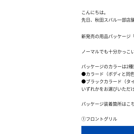
こんにちは。
先日、秋田スバル一部店舗
新発売の用品パッケージ「Prem
ノーマルでも十分かっこい
パッケージのカラーは2種
●カラード（ボディと同
●ブラックカラード（タ
いずれかをお選びいただ
パッケージ装着箇所はこ
①フロントグリル