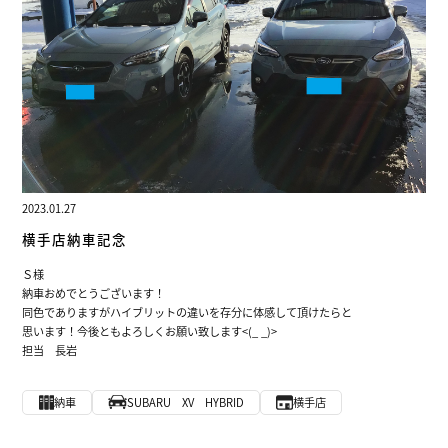
2023.01.27
横手店納車記念
Ｓ様
納車おめでとうございます！
同色でありますがハイブリットの違いを存分に体感して頂けたらと
思います！今後ともよろしくお願い致します<(_ _)>
担当 長岩
納車
SUBARU XV HYBRID
横手店