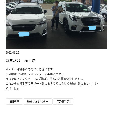
2022.06.25
納車記念 横手店
オオナガ様納車おめでとうございます。
この度は、念願のフォレスターに乗換えとなり
今まで以上にレジャーでの活動が広がること間違いなしですね！
これからも横手店でサポート致しますのでよろしくお願い致します<(_ _)>
担当 長岩
納車
フォレスター
横手店