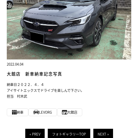
2022.04.04
大館店 新車納車記念写真
納車日２０２２．４．４
アイサイトエックスでドライブを楽しんで下さい。
担当 村木武
納車
LEVORG
大館店
« PREV
フォトギャラリーTOP
NEXT »