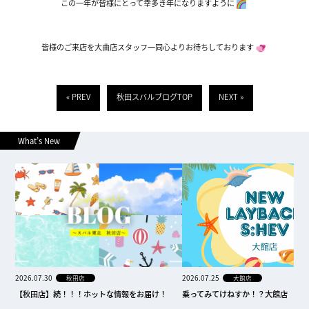
この一年が皆様にとって幸多き年になりますように
皆様のご来店を大曲店スタッフ一同心よりお待ちしております
« PREV
秋田スバルブログTOP
NEXT »
What’s New
2026.07.30
2026.07.25
秋田店
大館店
【秋田店】続！！！ホットな情報をお届け！
乗ってみてけねすか！？大館店